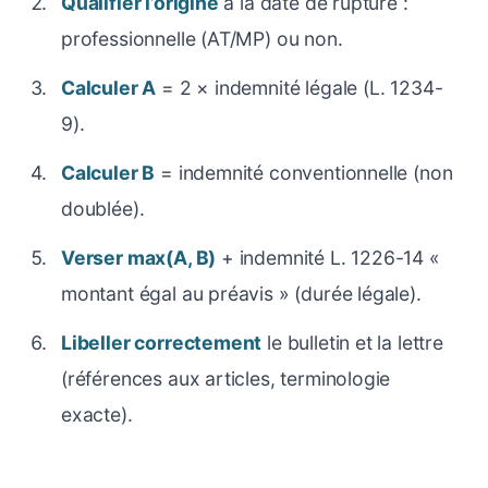
Qualifier l’origine
à la date de rupture :
professionnelle (AT/MP) ou non.
Calculer A
= 2 × indemnité légale (L. 1234-
9).
Calculer B
= indemnité conventionnelle (non
doublée).
Verser max(A, B)
+ indemnité L. 1226-14 «
montant égal au préavis » (durée légale).
Libeller correctement
le bulletin et la lettre
(références aux articles, terminologie
exacte).