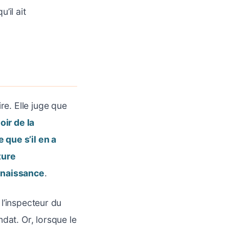
’il ait
re. Elle juge que
oir de la
 que s’il en a
ture
onnaissance
.
 l’inspecteur du
dat. Or, lorsque le