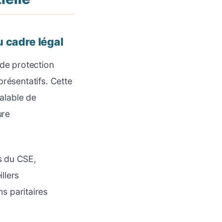
u cadre légal
 de protection
présentatifs. Cette
éalable de
ure
s du CSE,
llers
 paritaires