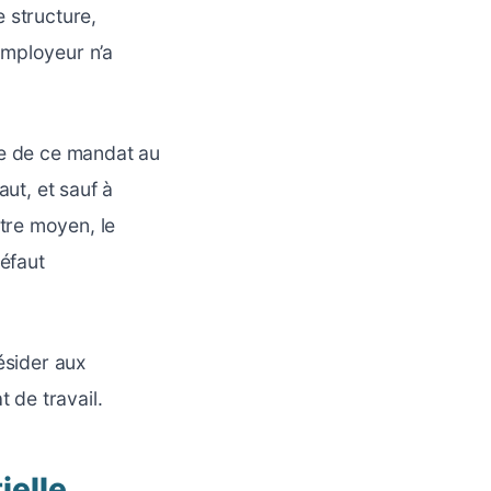
 structure,
employeur n’a
ce de ce mandat au
aut, et sauf à
tre moyen, le
défaut
ésider aux
 de travail.
ielle