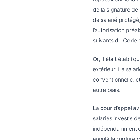
de la signature de 
de salarié protégé
l’autorisation préa
suivants du Code d
Or, il était établi
extérieur. Le salar
conventionnelle, e
autre biais.
La cour d’appel ava
salariés investis d
indépendamment de
annulé la rupture 