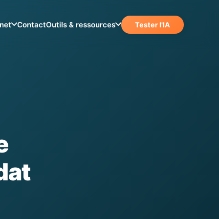
net
Outils & ressources
Contact
Tester l'IA
e
dat