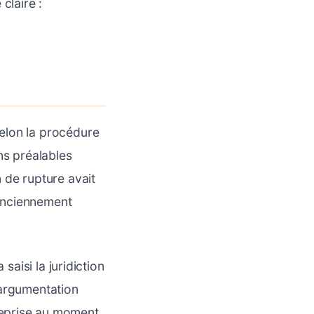
claire :
elon la procédure
ns préalables
 de rupture avait
(anciennement
saisi la juridiction
 argumentation
ntreprise au moment