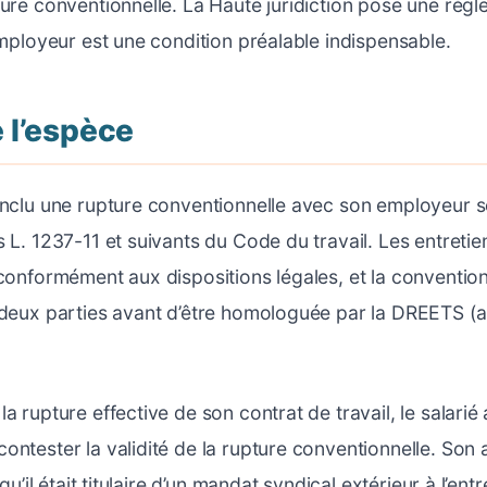
ure conventionnelle. La Haute juridiction pose une règle 
’employeur est une condition préalable indispensable.
e l’espèce
onclu une rupture conventionnelle avec son employeur s
s L. 1237-11 et suivants du Code du travail. Les entretie
 conformément aux dispositions légales, et la convention
s deux parties avant d’être homologuée par la DREETS 
a rupture effective de son contrat de travail, le salarié a 
ontester la validité de la rupture conventionnelle. Son
 qu’il était titulaire d’un mandat syndical extérieur à l’e