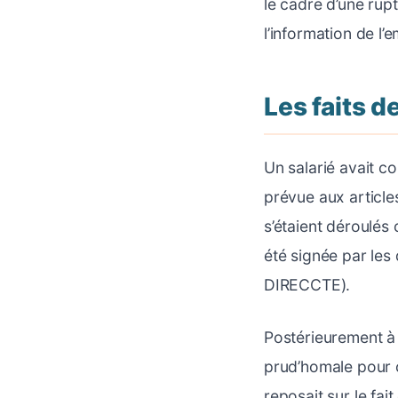
le cadre d’une rupt
l’information de l
Les faits d
Un salarié avait c
prévue aux article
s’étaient déroulés
été signée par le
DIRECCTE).
Postérieurement à l
prud’homale pour c
reposait sur le fait